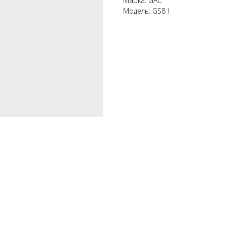
Марка: GAC
Модель: GS8 I